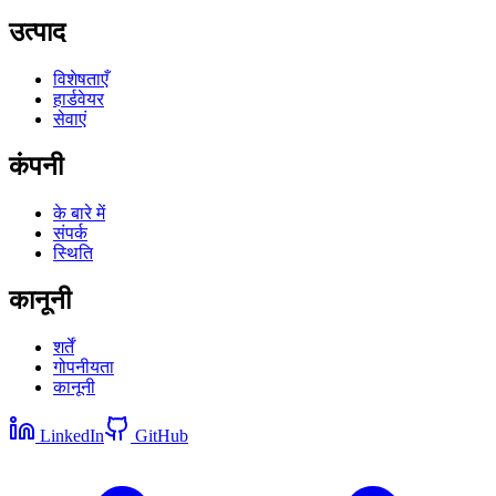
उत्पाद
विशेषताएँ
हार्डवेयर
सेवाएं
कंपनी
के बारे में
संपर्क
स्थिति
कानूनी
शर्तें
गोपनीयता
कानूनी
LinkedIn
GitHub