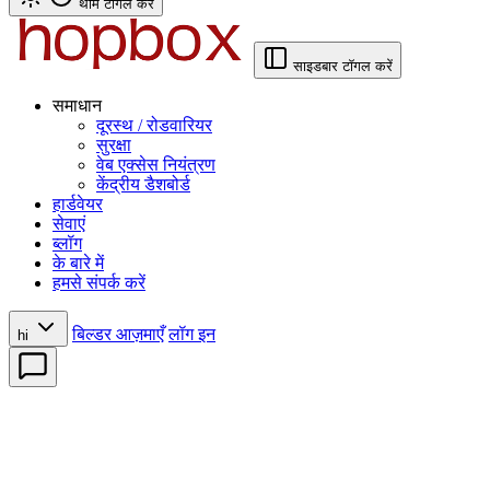
थीम टॉगल करें
साइडबार टॉगल करें
समाधान
दूरस्थ / रोडवारियर
सुरक्षा
वेब एक्सेस नियंत्रण
केंद्रीय डैशबोर्ड
हार्डवेयर
सेवाएं
ब्लॉग
के बारे में
हमसे संपर्क करें
बिल्डर आज़माएँ
लॉग इन
hi